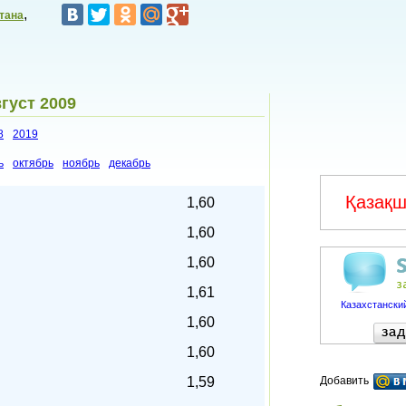
,
тана
густ 2009
8
2019
ь
октябрь
ноябрь
декабрь
Қазақш
1,60
1,60
1,60
1,61
Казахстанский
1,60
1,60
1,59
Добавить