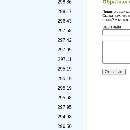
Обратная 
298,86
298,17
Пишите ваши ко
Скажи нам, что п
очень? А может
296,43
Ваш емайл
297,58
297,42
297,95
297,11
295,19
295,19
295,19
295,68
297,95
294,98
296,50