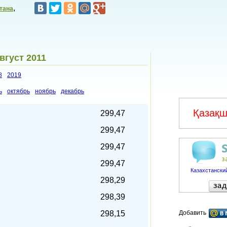
,
тана
вгуст 2011
8
2019
ь
октябрь
ноябрь
декабрь
Қазақш
299,47
299,47
299,47
299,47
Казахстанский
298,29
298,39
298,15
Добавить