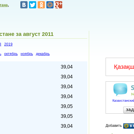
,
тана
тане за август 2011
8
2019
ь
октябрь
ноябрь
декабрь
Қазақш
39,04
39,04
39,04
39,04
Казахстанский
39,05
39,05
39,04
Добавить