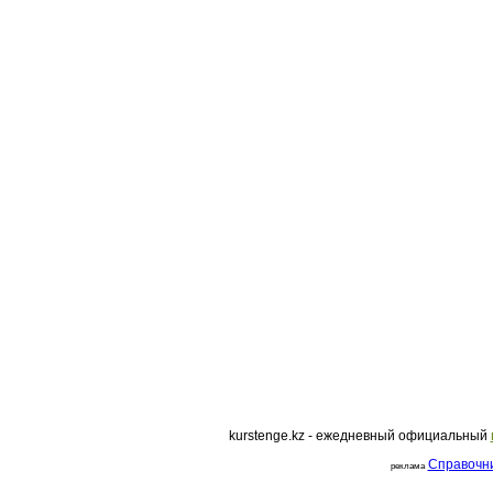
курс доллара, курс тенге,
kurstenge.kz - ежедневный официальный
Справочн
реклама