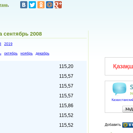
,
тана
а сентябрь 2008
8
2019
ь
октябрь
ноябрь
декабрь
Қазақш
115,20
115,57
115,57
115,57
Казахстанский
115,86
115,52
115,52
Добавить