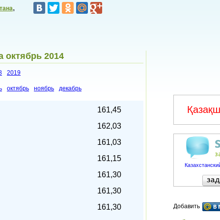
,
тана
а октябрь 2014
8
2019
ь
октябрь
ноябрь
декабрь
Қазақш
161,45
162,03
161,03
161,15
Казахстанский
161,30
161,30
161,30
Добавить