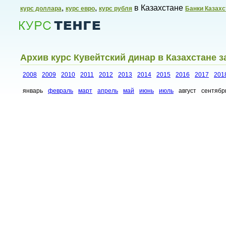
,
,
в Казахстане
курс доллара
курс евро
курс рубля
Банки Казахс
Архив курс Кувейтский динар в Казахстане з
2008
2009
2010
2011
2012
2013
2014
2015
2016
2017
201
январь
февраль
март
апрель
май
июнь
июль
август
сентябр
Курсы валют в Казахстане,