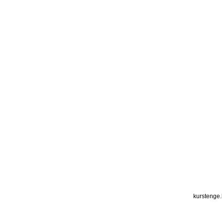
курс доллара, курс тенге,
kurstenge