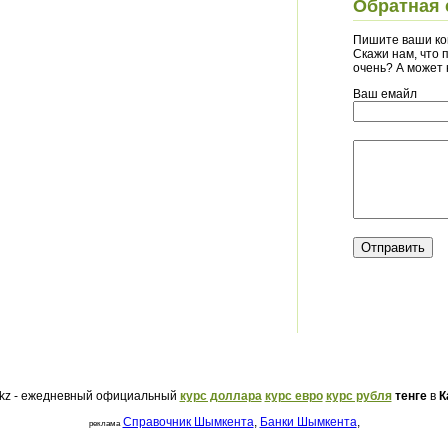
Обратная 
Пишите ваши ко
Скажи нам, что п
очень? А может
Ваш емайл
.kz - ежедневный официальный
курс доллара
курс евро
курс рубля
тенге
в
К
Справочник Шымкента
,
Банки Шымкента
,
реклама