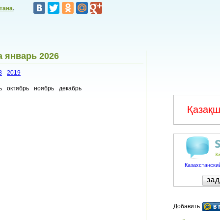
,
тана
а январь 2026
8
2019
ь
октябрь
ноябрь
декабрь
Қазақш
Казахстанский
Добавить