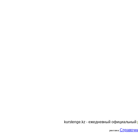
курс доллара, курс тенге,
kurstenge.kz - ежедневный официальный
Справочн
реклама