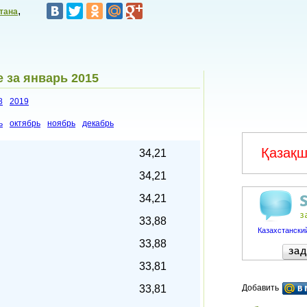
,
тана
 за январь 2015
8
2019
ь
октябрь
ноябрь
декабрь
Қазақш
34,21
34,21
34,21
33,88
Казахстанский
33,88
33,81
33,81
Добавить