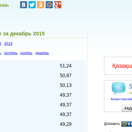
,
тана
 за декабрь 2015
8
2019
ь
октябрь
ноябрь
декабрь
Қазақш
51,24
50,97
50,13
49,37
Казахстанский
49,37
49,37
49,29
Добавить